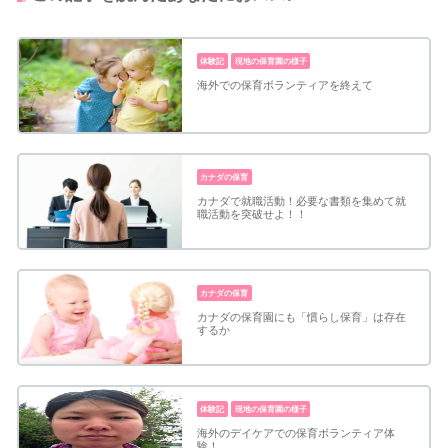
体験記
現地の保育園の様子
海外での保育ボランティアを終えて
カナダの保育
カナダで就職活動！必要な書類を集めて就
職活動を突破せよ！！
カナダの保育
カナダの保育園にも「慣らし保育」は存在
するか
体験記
現地の保育園の様子
海外のデイケアでの保育ボランティア体
験！