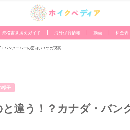
資格書き換えガイド
海外保育情報
動画
料金表
ダ・バンクーバーの面白い３つの現実
の様子
のと違う！？カナダ・バン