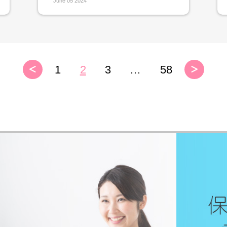
June 05 2024
1
2
3
…
58