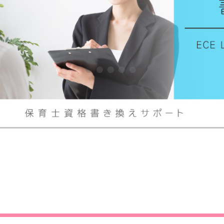
•
•
•
•
•