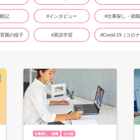
体験記
#インタビュー
#仕事探し・就
保育園の様子
#英語学習
#Covid-19（コロ
仕事探し・就職
その他