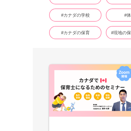
#カナダの学校
#
#カナダの保育
#現地の