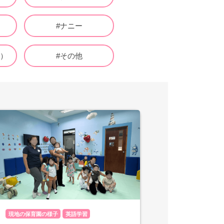
職
#ナニー
ナ）
#その他
現地の保育園の様子
英語学習