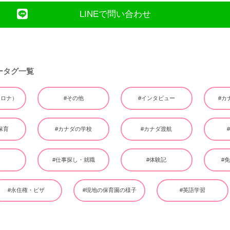
LINEで問い合わせ
ータグ一覧
（コロナ）
#その他
#インタビュー
#カ
保育
#カナダの学校
#カナダ渡航
ー
#仕事探し・就職
#体験記
#
#永住権・ビザ
#現地の保育園の様子
#英語学習