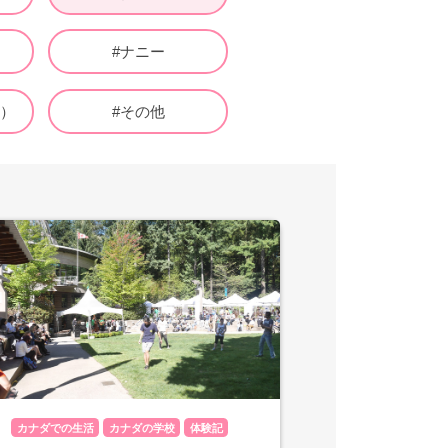
職
#ナニー
ナ）
#その他
カナダでの生活
カナダの学校
体験記