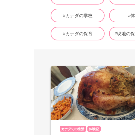
#カナダの学校
#
#カナダの保育
#現地の
カナダでの生活
体験記