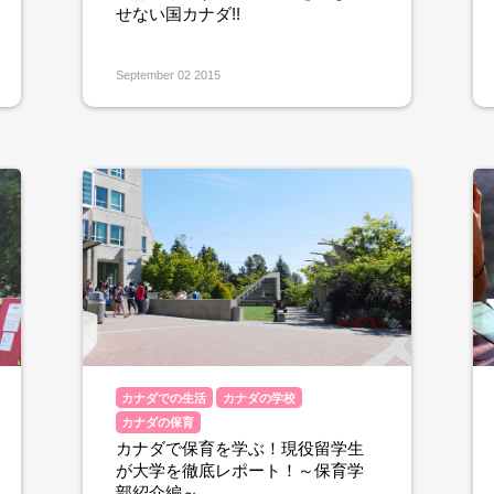
せない国カナダ!!
September 02 2015
カナダでの生活
カナダの学校
カナダの保育
カナダで保育を学ぶ！現役留学生
が大学を徹底レポート！～保育学
部紹介編～