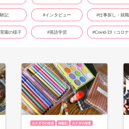
体験記
#インタビュー
#仕事探し・就
保育園の様子
#英語学習
#Covid-19（コロ
カナダでの生活
体験記
カナダの保育