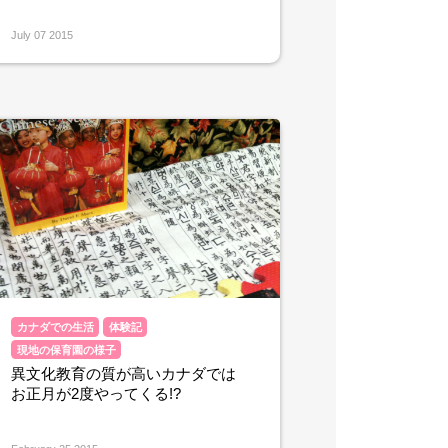
July 07 2015
カナダでの生活
体験記
現地の保育園の様子
異文化教育の質が高いカナダでは
お正月が2度やってくる!?