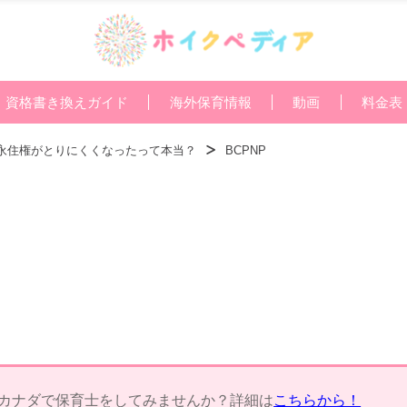
資格書き換えガイド
海外保育情報
動画
料金表
ダ永住権がとりにくくなったって本当？
BCPNP
カナダで保育士をしてみませんか？詳細は
こちらから！