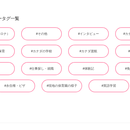
ータグ一覧
（コロナ）
#その他
#インタビュー
#カ
保育
#カナダの学校
#カナダ渡航
ー
#仕事探し・就職
#体験記
#
#永住権・ビザ
#現地の保育園の様子
#英語学習