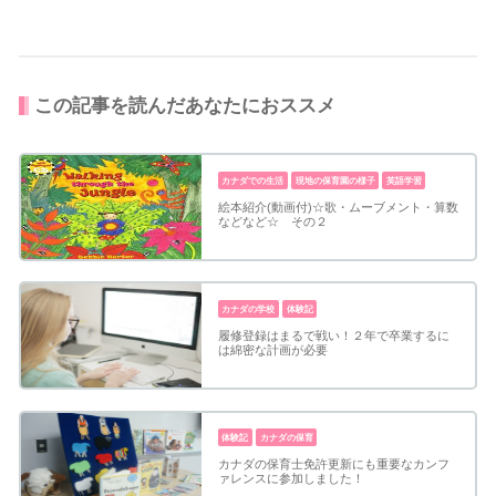
この記事を読んだあなたにおススメ
カナダでの生活
現地の保育園の様子
英語学習
絵本紹介(動画付)☆歌・ムーブメント・算数
などなど☆ その２
カナダの学校
体験記
履修登録はまるで戦い！２年で卒業するに
は綿密な計画が必要
体験記
カナダの保育
カナダの保育士免許更新にも重要なカンフ
ァレンスに参加しました！