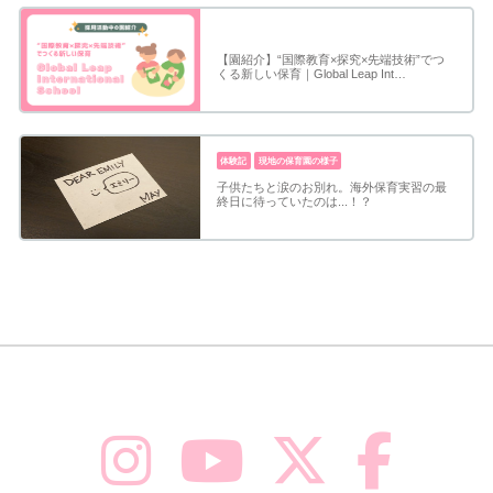
【園紹介】“国際教育×探究×先端技術”でつ
くる新しい保育｜Global Leap Int…
体験記
現地の保育園の様子
子供たちと涙のお別れ。海外保育実習の最
終日に待っていたのは...！？