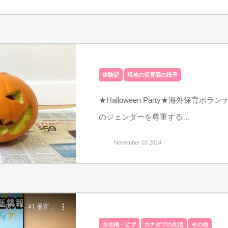
体験記
現地の保育園の様子
★Halloween Party★海外保育ボ
のジェンダーを尊重する…
November 03 2014
永住権・ビザ
カナダでの生活
その他