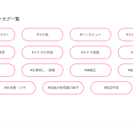
ータグ一覧
（コロナ）
#その他
#インタビュー
#カ
保育
#カナダの学校
#カナダ渡航
ー
#仕事探し・就職
#体験記
#
#永住権・ビザ
#現地の保育園の様子
#英語学習