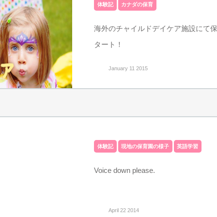
体験記
カナダの保育
海外のチャイルドデイケア施設にて
タート！
January 11 2015
体験記
現地の保育園の様子
英語学習
Voice down please.
April 22 2014