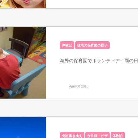
体験記
現地の保育園の様子
海外の保育園でボランティア！雨の
April 08 2016
免許書き換え
永住権・ビザ
体験記