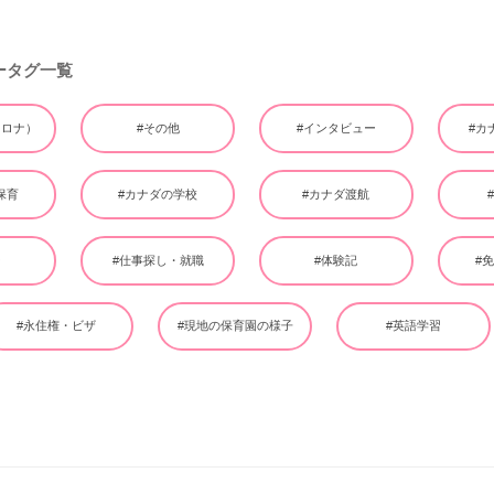
ータグ一覧
（コロナ）
#その他
#インタビュー
#カ
保育
#カナダの学校
#カナダ渡航
ー
#仕事探し・就職
#体験記
#
#永住権・ビザ
#現地の保育園の様子
#英語学習