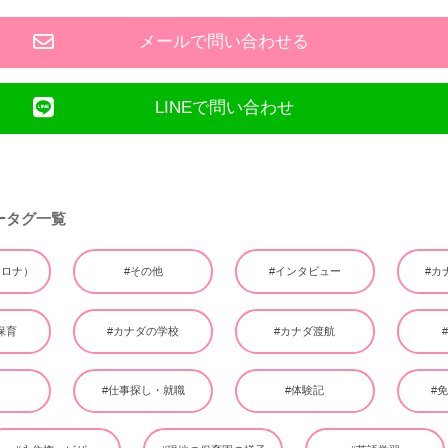
メールで問い合わせる
LINEで問い合わせ
ータグ一覧
（コロナ）
#その他
#インタビュー
#カ
保育
#カナダの学校
#カナダ渡航
ー
#仕事探し・就職
#体験記
#