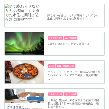
夢で終わらせないカナダ移民！カナダでの
永住に興味がある方に朗報です！
カナダでの生活
カナダの保育
2歳児の母が思う、カナダ保育とは
体験記
現地の保育園の様子
モンテッソーリのワークーHalloween編☆海
外保育ボランティアでの発見！自然素材に
こ…
仕事探し・就職
カナダの保育
【動画】英語が出来る保育士の価値？帰国
後の就職は？日本の保育園の園長先生、経
営者を迎え…