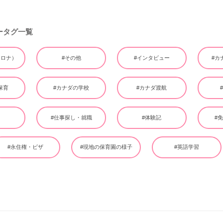
ータグ一覧
（コロナ）
#その他
#インタビュー
#カ
保育
#カナダの学校
#カナダ渡航
ー
#仕事探し・就職
#体験記
#
#永住権・ビザ
#現地の保育園の様子
#英語学習