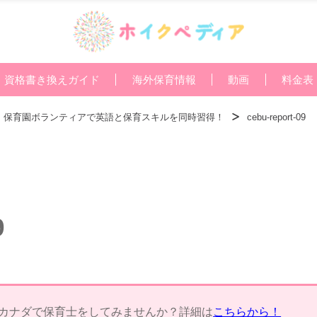
資格書き換えガイド
海外保育情報
動画
料金表
× 保育園ボランティアで英語と保育スキルを同時習得！
cebu-report-09
9
カナダで保育士をしてみませんか？詳細は
こちらから！