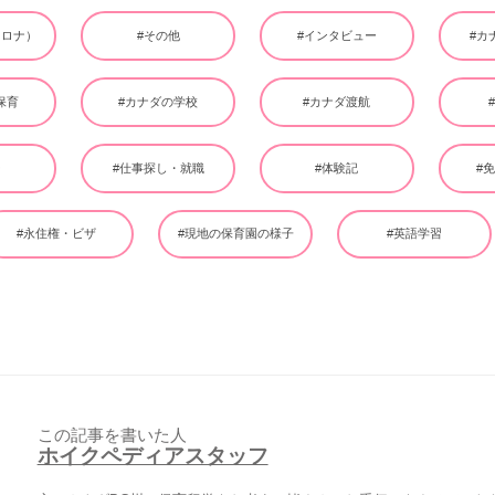
（コロナ）
#その他
#インタビュー
#カ
保育
#カナダの学校
#カナダ渡航
ー
#仕事探し・就職
#体験記
#
#永住権・ビザ
#現地の保育園の様子
#英語学習
この記事を書いた人
ホイクペディアスタッフ