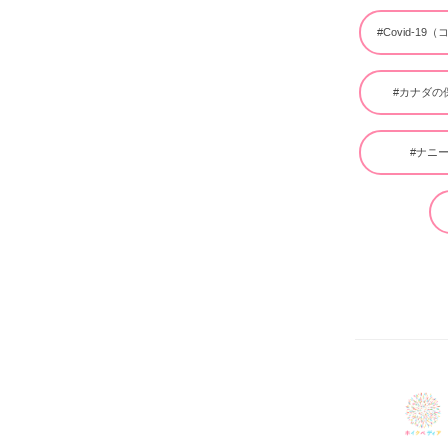
#Covid-19
#カナダの
#ナニ