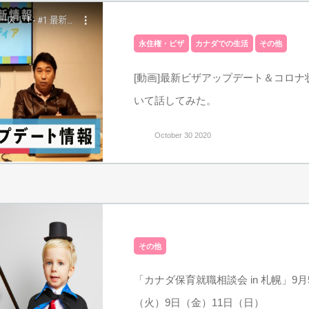
永住権・ビザ
カナダでの生活
その他
[動画]最新ビザアップデート＆コロ
いて話してみた。
October 30 2020
その他
「カナダ保育就職相談会 in 札幌」9
（火）9日（金）11日（日）