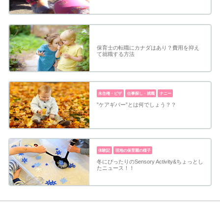
保育士の転職にカナダはあり？費用を抑え
て就職する方法
永住権・ビザ
仕事探し・就職
ナニー
”ケアギバー”とは何でしょう？？
体験記
現地の保育園の様子
冬にぴったりのSensory Activity&ちょっとし
たニュース！！