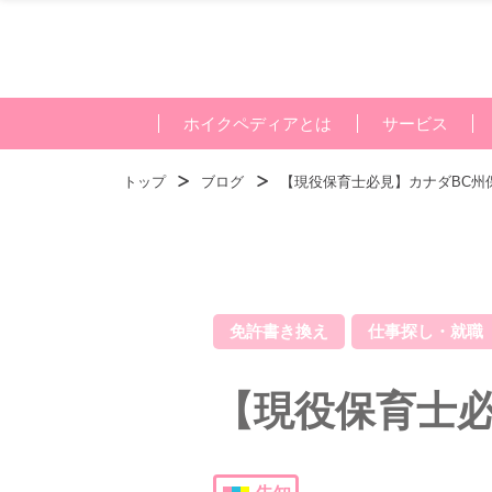
ホイクペディアとは
サービス
トップ
ブログ
【現役保育士必見】カナダBC州
免許書き換え
仕事探し・就職
【現役保育士