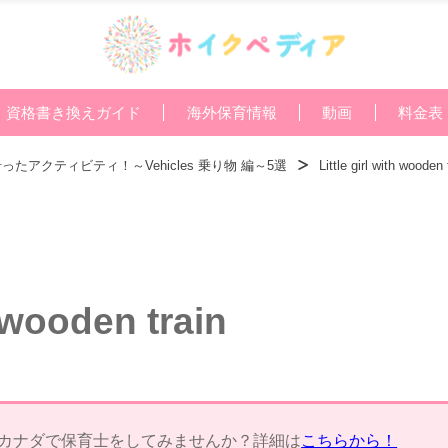
資格書き換えガイド
海外保育情報
動画
料金表
アクティビティ！～Vehicles 乗り物 編～5選
Little girl with wooden 
h wooden train
カナダで保育士をしてみませんか？詳細は
こちらから！