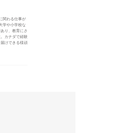
に関わる仕事が
大学や小学校な
があり、教育にさ
意。カナダで経験
お届けできる様頑