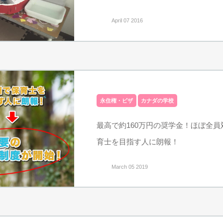
April 07 2016
永住権・ビザ
カナダの学校
最高で約160万円の奨学金！ほぼ全
育士を目指す人に朗報！
March 05 2019