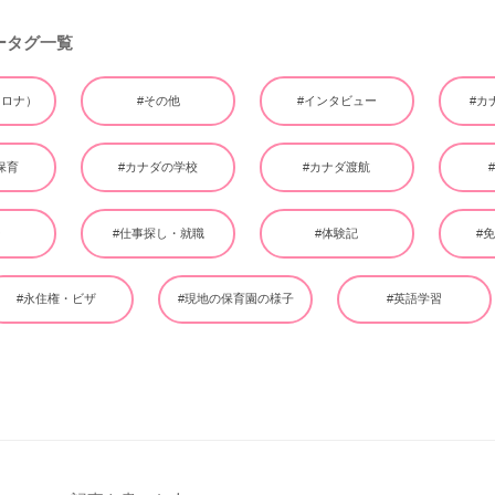
ータグ一覧
（コロナ）
#その他
#インタビュー
#カ
保育
#カナダの学校
#カナダ渡航
ー
#仕事探し・就職
#体験記
#
#永住権・ビザ
#現地の保育園の様子
#英語学習