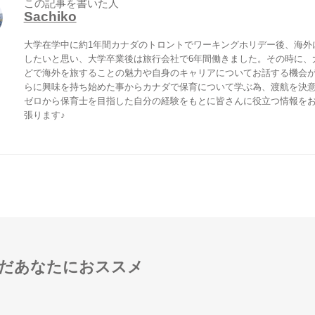
この記事を書いた人
Sachiko
大学在学中に約1年間カナダのトロントでワーキングホリデー後、海外
したいと思い、大学卒業後は旅行会社で6年間働きました。その時に、
どで海外を旅することの魅力や自身のキャリアについてお話する機会
らに興味を持ち始めた事からカナダで保育について学ぶ為、渡航を決
ゼロから保育士を目指した自分の経験をもとに皆さんに役立つ情報を
張ります♪
だあなたにおススメ