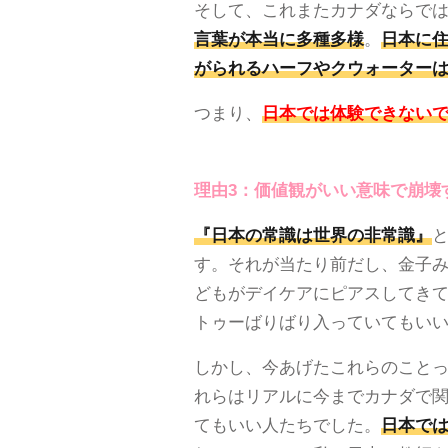
そして、これまたカナダならで
言葉が本当に多種多様
。
日本に
がられるハーフやクウォーター
つまり、
日本では体験できない
理由3：価値観がいい意味で崩壊
『日本の常識は世界の非常識』
す。それが当たり前だし、金子
どもがデイケアにピアスしてき
トゥーばりばり入っていてもい
しかし、今あげたこれらのこと
れらはリアルに今までカナダで
てもいい人たちでした。
日本で