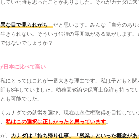
をしていた時も思ったことがありました。それがカナダに来
特異な目で見られがち」
だと思います。みんな「自分のあり
きられない。そういう独特の雰囲気がある気がします。だから、
のではないでしょうか？
活の質)が日本に比べて高い
、私にとってはこれが一番大きな理由です。私は子どもと関
師も8年していました。幼稚園教諭や保育士免許も持って
ことも可能でした。
なくカナダでの就労を選び、現在は永住権取得を目指してい
ど、
私はこの選択は正しかったと思っています
。
たが、
カナダは「持ち帰り仕事」「残業」といった概念があ