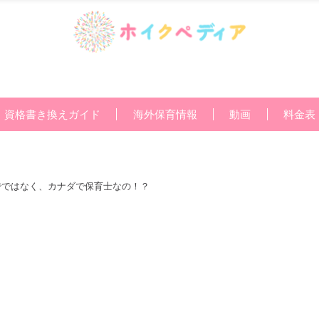
資格書き換えガイド
海外保育情報
動画
料金表
でではなく、カナダで保育士なの！？