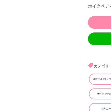
ホイクペデ
カテゴリ
#Covid-19
#カナダの
#ナニ