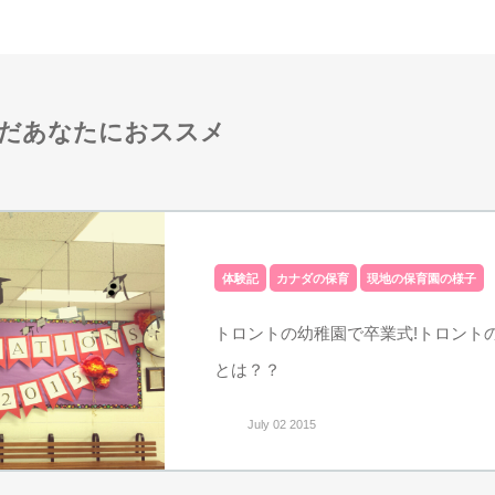
だあなたにおススメ
体験記
カナダの保育
現地の保育園の様子
トロントの幼稚園で卒業式!トロント
とは？？
July 02 2015