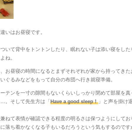
の違いはお昼寝です。
について背中をトントンしたり、眠れない子は添い寝をした
すよね。
は、お昼寝の時間になるとまずそれぞれが家から持ってきた
ぬいぐるみなどをもって自分の布団へ行き就寝準備。
カーテンを一寸の隙間もないくらいしっかり閉めて部屋を真
に…。そして先生方は「
Have a good sleep！
」と声を掛け
も兼ねて表情が確認できる程度の明るさは保つようにしてお
逆に落ち着かなくなる子もいるだろうという気もするのです