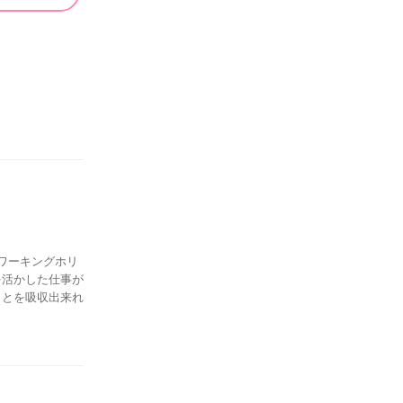
ワーキングホリ
を活かした仕事が
ことを吸収出来れ