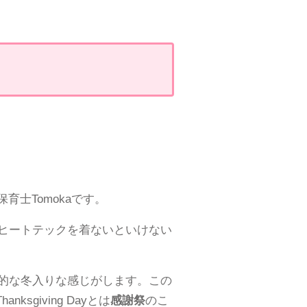
士Tomokaです。
、ヒートテックを着ないといけない
から本格的な冬入りな感じがします。この
sgiving Dayとは
感謝祭
のこ