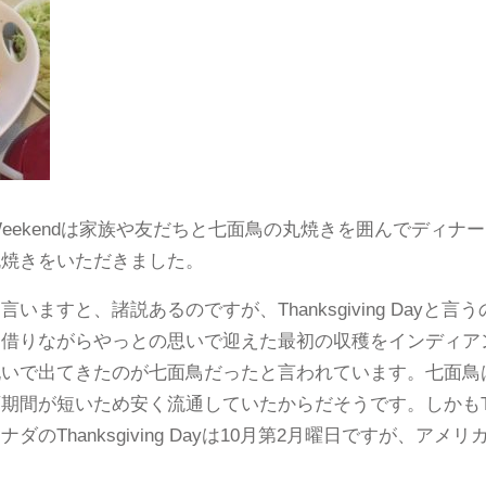
ing Weekendは家族や友だちと七面鳥の丸焼きを囲んでデ
丸焼きをいただきました。
ますと、諸説あるのですが、Thanksgiving Dayと
を借りながらやっとの思いで迎えた最初の収穫をインディア
祝いで出てきたのが七面鳥だったと言われています。七面鳥
が短いため安く流通していたからだそうです。しかもThanks
のThanksgiving Dayは10月第2月曜日ですが、アメ