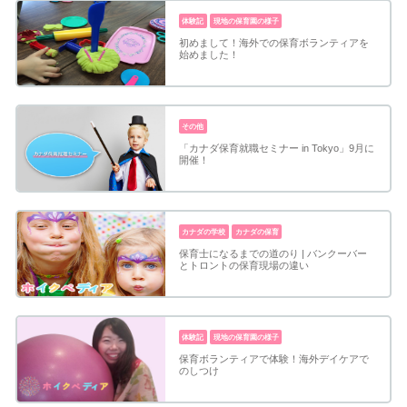
体験記
現地の保育園の様子
初めまして！海外での保育ボランティアを
始めました！
その他
「カナダ保育就職セミナー in Tokyo」9月に
開催！
カナダの学校
カナダの保育
保育士になるまでの道のり | バンクーバー
とトロントの保育現場の違い
体験記
現地の保育園の様子
保育ボランティアで体験！海外デイケアで
のしつけ