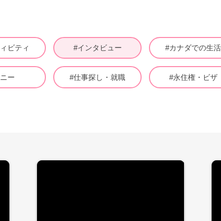
ティビティ
#インタビュー
#カナダでの生
ナニー
#仕事探し・就職
#永住権・ビザ