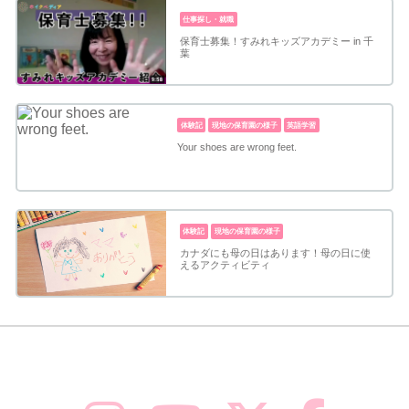
仕事探し・就職
保育士募集！すみれキッズアカデミー in 千
葉
体験記
現地の保育園の様子
英語学習
Your shoes are wrong feet.
体験記
現地の保育園の様子
カナダにも母の日はあります！母の日に使
えるアクティビティ