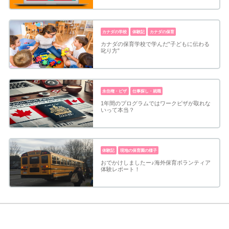
カナダの学校
体験記
カナダの保育
カナダの保育学校で学んだ”子どもに伝わる
叱り方”
永住権・ビザ
仕事探し・就職
1年間のプログラムではワークビザが取れな
いって本当？
体験記
現地の保育園の様子
おでかけしましたー♪海外保育ボランティア
体験レポート！