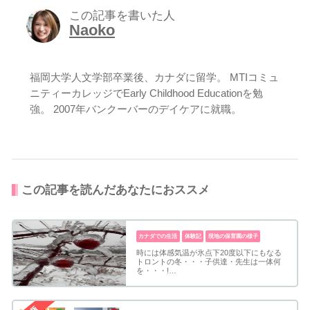
この記事を書いた人
Naoko
福岡大学人文学部卒業後、カナダに留学。 MTIコミュ
ニティーカレッジでEarly Childhood Educationを勉
強。 2007年バンクーバーのデイケアに就職。
この記事を読んだあなたにおススメ
カナダでの生活
体験記
現地の保育園の様子
時には体感気温が氷点下20度以下にもなる
トロントの冬・・・子供達・先生は一体何
を・・・!…