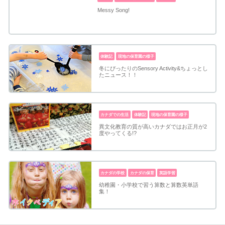
Messy Song!
体験記
現地の保育園の様子
冬にぴったりのSensory Activity&ちょっとし
たニュース！！
カナダでの生活
体験記
現地の保育園の様子
異文化教育の質が高いカナダではお正月が2
度やってくる!?
カナダの学校
カナダの保育
英語学習
幼稚園・小学校で習う算数と算数英単語
集！