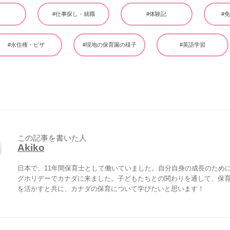
ー
#仕事探し・就職
#体験記
#
#永住権・ビザ
#現地の保育園の様子
#英語学習
この記事を書いた人
Akiko
日本で、11年間保育士として働いていました。自分自身の成長のため
グホリデーでカナダに来ました。子どもたちとの関わりを通して、保
を活かすと共に、カナダの保育について学びたいと思います！