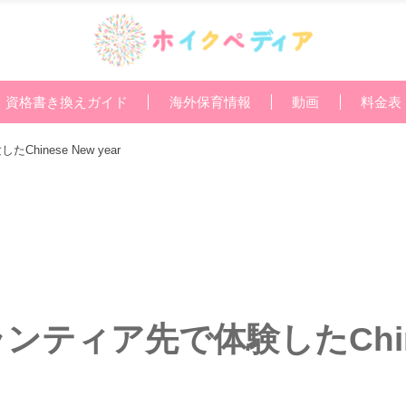
資格書き換えガイド
海外保育情報
動画
料金表
inese New year
ティア先で体験したChine