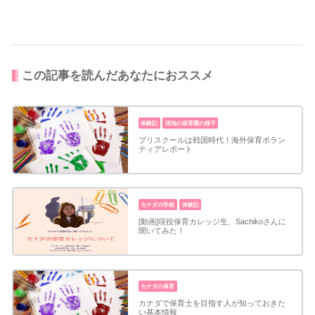
この記事を読んだあなたにおススメ
体験記
現地の保育園の様子
プリスクールは戦国時代！海外保育ボラン
ティアレポート
カナダの学校
体験記
[動画]現役保育カレッジ生、Sachikoさんに
聞いてみた！
カナダの保育
カナダで保育士を目指す人が知っておきた
い基本情報