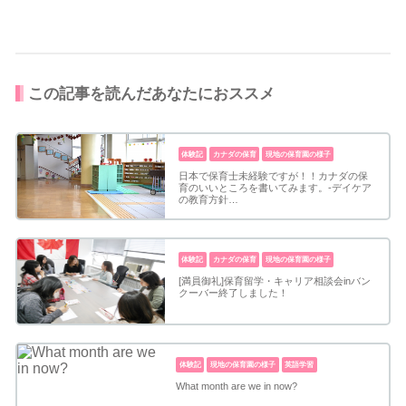
この記事を読んだあなたにおススメ
体験記
カナダの保育
現地の保育園の様子
日本で保育士未経験ですが！！カナダの保
育のいいところを書いてみます。-デイケア
の教育方針…
体験記
カナダの保育
現地の保育園の様子
[満員御礼]保育留学・キャリア相談会inバン
クーバー終了しました！
体験記
現地の保育園の様子
英語学習
What month are we in now?