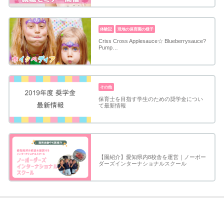
体験記
現地の保育園の様子
Criss Cross Applesauce☆ Blueberrysauce?
Pump…
その他
保育士を目指す学生のための奨学金につい
て最新情報
【園紹介】愛知県内8校舎を運営｜ノーボー
ダーズインターナショナルスクール