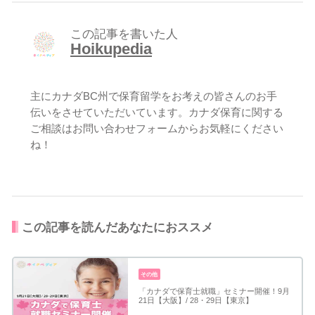
この記事を書いた人
Hoikupedia
主にカナダBC州で保育留学をお考えの皆さんのお手
伝いをさせていただいています。カナダ保育に関する
ご相談は
お問い合わせフォーム
からお気軽にください
ね！
この記事を読んだあなたにおススメ
その他
「カナダで保育士就職」セミナー開催！9月
21日【大阪】/ 28・29日【東京】