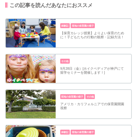
この記事を読んだあなたにおススメ
体験記
現地の保育園の様子
【保育カレッジ授業】よりよい保育のため
に！子どもたちの行動の観察・記録方法！
その他
9月28日（金）[ホイクペディアが神戸にて
留学セミナーを開催します！]
現地の保育園の様子
その他
アメリカ・カリフォルニアでの保育園開園
視察
体験記
現地の保育園の様子