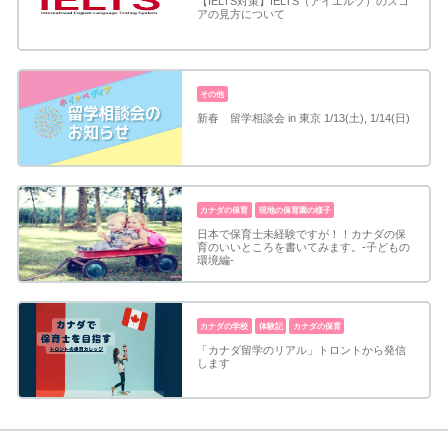
【IELTS対策】IELTS（アイエルツ）のスコ
アの見方について
その他
新春 留学相談会 in 東京 1/13(土), 1/14(日)
カナダの保育
現地の保育園の様子
日本で保育士未経験ですが！！カナダの保
育のいいところを書いてみます。-子どもの
環境編-
カナダの学校
体験記
カナダの保育
「カナダ留学のリアル」トロントから発信
します