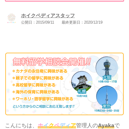
ホイクペディアスタッフ
公開日：
2015/09/11
最終更新日：
2020/12/19
こんにちは、
ホ
イ
ク
ペ
ディ
ア
管理人の
Ayaka
で