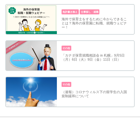
免許書き換え
仕事探し・就職
海外で保育士をするために今からできるこ
とは？海外の保育園に転職、就職ウェビナ
ー！
その他
「カナダ保育就職相談会 in 札幌」9月5日
（月）6日（火）9日（金）11日（日）
その他
（速報）コロナウィルス下の留学生の入国
規制緩和について