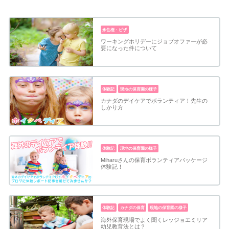
永住権・ビザ
ワーキングホリデーにジョブオファーが必
要になった件について
体験記
現地の保育園の様子
カナダのデイケアでボランティア！先生の
しかり方
体験記
現地の保育園の様子
Miharuさんの保育ボランティアパッケージ
体験記！
体験記
カナダの保育
現地の保育園の様子
海外保育現場でよく聞くレッジョエミリア
幼児教育法とは？