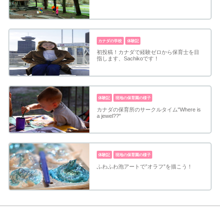
カナダの学校
体験記
初投稿！カナダで経験ゼロから保育士を目
指します、Sachikoです！
体験記
現地の保育園の様子
カナダの保育所のサークルタイム"Where is
a jewel??"
体験記
現地の保育園の様子
ふわふわ泡アートで”オラフ”を描こう！