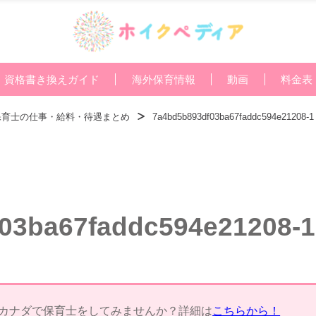
資格書き換えガイド
海外保育情報
動画
料金表
保育士の仕事・給料・待遇まとめ
7a4bd5b893df03ba67faddc594e21208-1
03ba67faddc594e21208-1
カナダで保育士をしてみませんか？詳細は
こちらから！