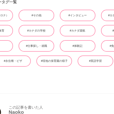
ータグ一覧
（コロナ）
#その他
#インタビュー
#カ
保育
#カナダの学校
#カナダ渡航
ー
#仕事探し・就職
#体験記
#
#永住権・ビザ
#現地の保育園の様子
#英語学習
この記事を書いた人
Naoko