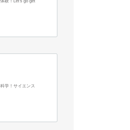
et’s go get
む科学！サイエンス