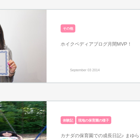
その他
ホイクペディアブログ月間MVP！
September 03 2014
体験記
現地の保育園の様子
カナダの保育園での成長日記♪ まゆ