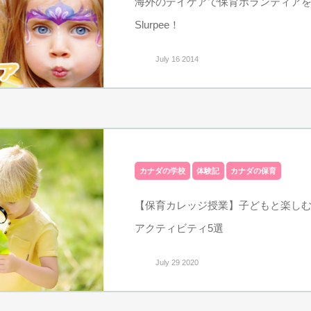
海外のデイケアで保育ボランティアを体験！L
Slurpee！
July 16 2014
カナダの学校
体験記
カナダの保育
【保育カレッジ授業】子どもと楽し
アクティビティ5選
July 29 2020