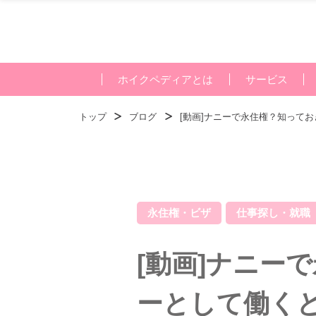
ホイクペディアとは
サービス
トップ
ブログ
[動画]ナニーで永住権？知って
永住権・ビザ
仕事探し・就職
[動画]ナニー
ーとして働く