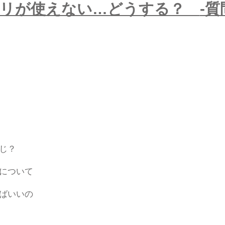
ホリが使えない…どうする？
-
感じ？
法について
けばいいの