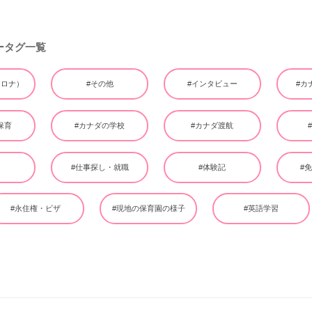
ータグ一覧
（コロナ）
#その他
#インタビュー
#カ
保育
#カナダの学校
#カナダ渡航
ー
#仕事探し・就職
#体験記
#
#永住権・ビザ
#現地の保育園の様子
#英語学習