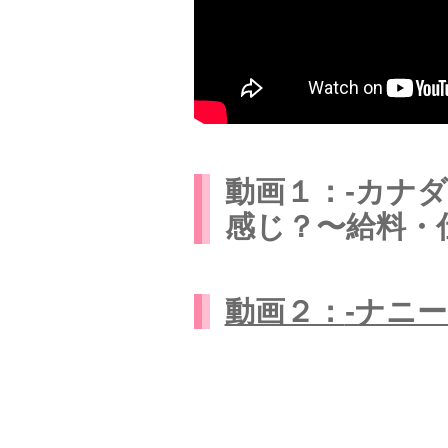
動画１：-カナ
感じ？〜給料・
動画２：
-ナニ