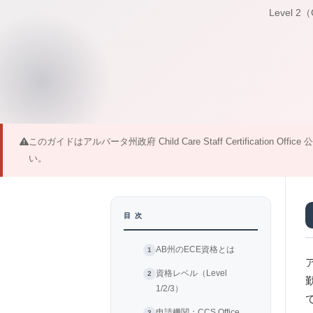
Level
このガイドはアルバータ州政府 Child Care Staff Certific
い。
目 次
AB州のECE資格とは
ア
資格レベル（Level
1/2/3）
申請機関：CCS Office