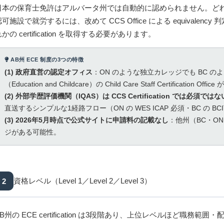
日本の保育士免許はアルバータ州では自動的に認められません。どれ
可施設で就労するには、改めて CCS Office による equivalency 判定を
かの certification を取得する必要があります。
AB州 ECE 制度の3つの特徴
(1) 政府直営の認定オフィス
：ON のような独立カレッジでも BC のよう
（Education and Childcare）の Child Care Staff Certification Off
(2) 外部学歴評価機関（IQAS）は CCS Certification では必須ではな
直送するシンプルな1経路フロー（ON の WES ICAP 必須・BC の BC
(3) 2026年5月時点で公式サイトに申請料の記載なし
：他州（BC・O
ジがある可能性。
2
資格レベル（Level 1／Level 2／Level 3）
AB州の ECE certification は3段階あり、上位レベルほど職