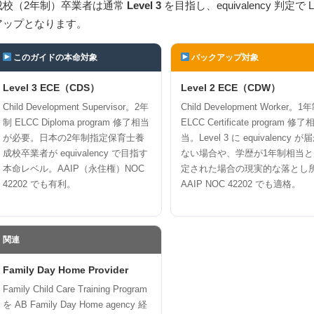
成校（2年制）卒業者は通常
Level 3
を目指し、equivalency 判定で 
アップとなります。
このガイドの本命対象
バックアップ対象
Level 3 ECE（CDS）
Level 2 ECE（CDW）
Child Development Supervisor。2年
Child Development Worker。1
制 ELCC Diploma program 修了相当
ELCC Certificate program 修了
が必要。日本の2年制指定保育士養
当。Level 3 に equivalency が
成校卒業者が equivalency で目指す
ない場合や、学歴が1年制相当と
本命レベル。AAIP（永住権）NOC
定された場合の現実的な落とし
42202 でも有利。
AAIP NOC 42202 でも適格。
関連
Family Day Home Provider
Family Child Care Training Program
を AB Family Day Home agency 経