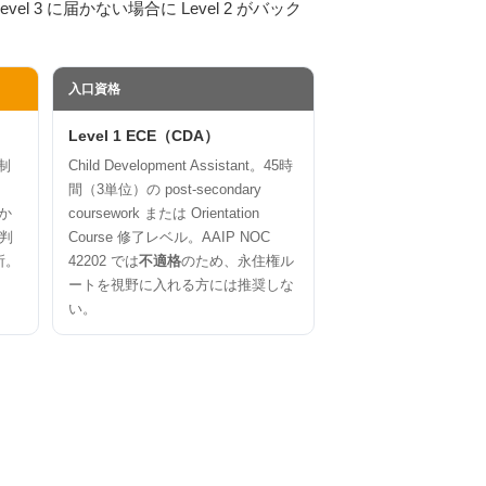
Level 3 に届かない場合に Level 2 がバック
入口資格
Level 1 ECE（CDA）
年制
Child Development Assistant。45時
相
間（3単位）の post-secondary
届か
coursework または Orientation
判
Course 修了レベル。AAIP NOC
所。
42202 では
不適格
のため、永住権ル
ートを視野に入れる方には推奨しな
い。