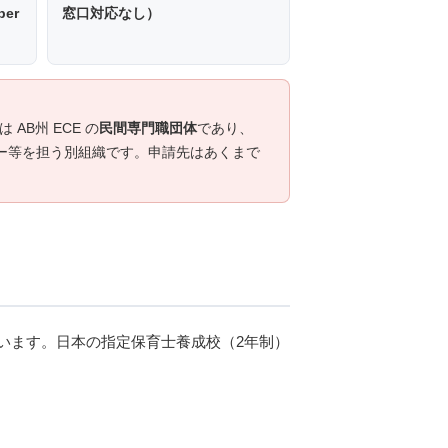
ber
窓口対応なし）
は AB州 ECE の
民間専門職団体
であり、
ドボカシー等を担う別組織です。申請先はあくまで
象としています。日本の指定保育士養成校（2年制）