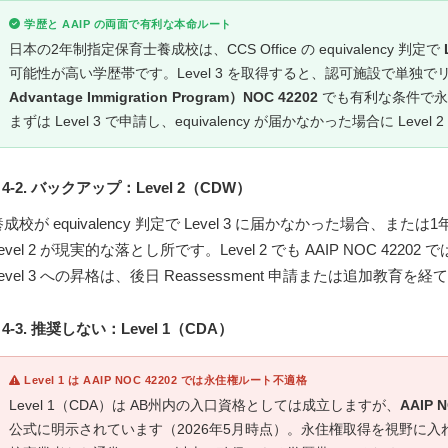
学歴と AAIP の両面で有利な本命ルート
日本の2年制指定保育士養成校は、CCS Office の equivalency 判定で
可能性が高い学歴帯です。Level 3 を取得すると、認可施設で単独
Advantage Immigration Program）NOC 42202
でも有利な条件で永
まずは Level 3 で申請し、equivalency が届かなかった場合に Le
4-2. バックアップ：Level 2（CDW）
養成校が equivalency 判定で Level 3 に届かなかった場合
Level 2 が現実的な落とし所です。Level 2 でも AAIP NOC 4
Level 3 への昇格は、後日 Reassessment 申請または追加教育を
4-3. 推奨しない：Level 1（CDA）
Level 1 は AAIP NOC 42202 では永住権ルート不適格
Level 1（CDA）は AB州内の入口資格としては成立しますが、
AAIP 
公式に明示されています（2026年5月時点）。永住権取得を視野に