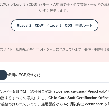
 2（CDW）／Level 3（CDS）両ルートの申請要件・必要書類・手続きの
やすく解説します。
Level 2（CDW）／Level 3（CDS）申請ルート
ation Office 公式サイト（最終確認2026年5月）をもとに作成しています。要件
1
AB州のECE資格とは
ルバータ州では、認可保育施設（Licensed daycare／Preschool／Family
勤務するすべての職員に対し、
Child Care Staff Certification Of
で義務づけられています。雇用開始から
6ヶ月以内
に certifica