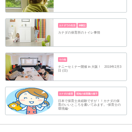
カナダでの生活
体験記
カナダの保育所のトイレ事情
その他
ナニーセミナー開催 in 大阪！ 2019年2月3
日 (日)
カナダの保育
現地の保育園の様子
日本で保育士未経験ですが！！カナダの保
育のいいところを書いてみます。-保育士の
環境編-