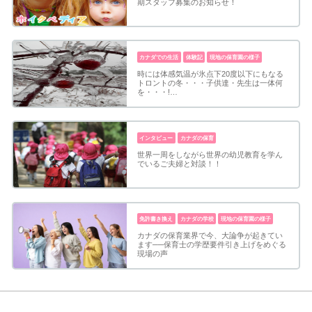
期スタッフ募集のお知らせ！
カナダでの生活
体験記
現地の保育園の様子
時には体感気温が氷点下20度以下にもなる
トロントの冬・・・子供達・先生は一体何
を・・・!…
インタビュー
カナダの保育
世界一周をしながら世界の幼児教育を学ん
でいるご夫婦と対談！！
免許書き換え
カナダの学校
現地の保育園の様子
カナダの保育業界で今、大論争が起きてい
ます──保育士の学歴要件引き上げをめぐる
現場の声