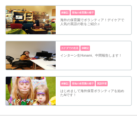
体験記
現地の保育園の様子
海外の保育園でボランティア！デイケアで
人気の英語の歌をご紹介♫
カナダでの生活
体験記
インターン生Honami、中間報告します！
体験記
現地の保育園の様子
英語学習
はじめまして海外保育ボランティアを始め
たAiです！